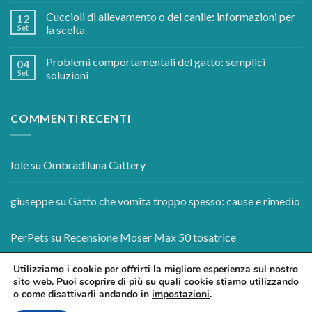
Cuccioli di allevamento o del canile: informazioni per
12
Set
la scelta
Problemi comportamentali del gatto: semplici
04
Set
soluzioni
COMMENTI RECENTI
Iole
su
Ombradiluna Cattery
giuseppe
su
Gatto che vomita troppo spesso: cause e rimedio
PerPets
su
Recensione Moser Max 50 tosatrice
professionale
Utilizziamo i cookie per offrirti la migliore esperienza sul nostro
sito web. Puoi scoprire di più su quali cookie stiamo utilizzando
o come disattivarli andando in
impostazioni
.
BLOG
CONTATTI
LAVORA CON NOI
PRIVACY E COOKIES POLICY