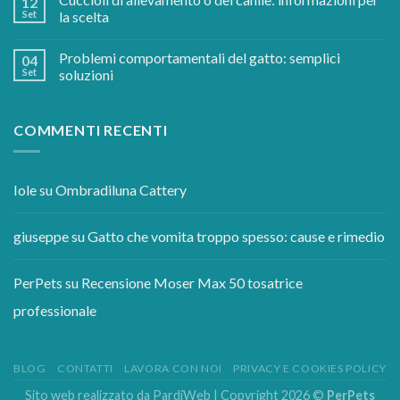
12
Set
la scelta
Problemi comportamentali del gatto: semplici
04
Set
soluzioni
COMMENTI RECENTI
Iole
su
Ombradiluna Cattery
giuseppe
su
Gatto che vomita troppo spesso: cause e rimedio
PerPets
su
Recensione Moser Max 50 tosatrice
professionale
BLOG
CONTATTI
LAVORA CON NOI
PRIVACY E COOKIES POLICY
Sito web realizzato da
PardiWeb
| Copyright 2026 ©
PerPets