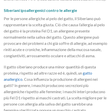
Siberiani ipoallergenici contro le allergie
Per le persone allergiche al pelo del gatto, il Siberiano può
rappresentare la scelta giusta. Ciò che causa l’allergia al pelo
del gatto è la proteina Fel D1, un allergene presente
normalmente nella saliva del gatto. Questo allergene può
provocare dei problemi a chi già soffre di allergie, ad esempio
riniti acute e croniche, infiammazione della mucosa nasale,
congiuntiviti, arrossamento oculare e attacchi di asma.
Il gatto siberiano produce una minor quantità di questa
proteina, rispetto ad altre razze ed è, quindi, un
gatto
anallergico
. Cosa influenza la produzione di allergeni nei
gatti? In genere, i maschi producono secrezioni più
allergeniche rispetto alle femmine; i maschi interi producono
più Fel D1 rispetto ai maschi castrati. La scelta migliore per le
persone con allergia alla saliva del gatto sarebbe una
femmina sterilizzata oppure un maschio castrato.