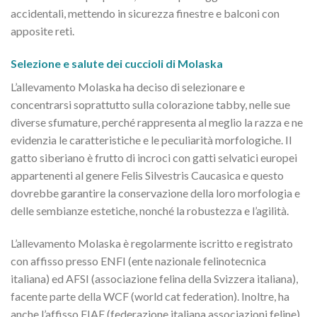
accidentali, mettendo in sicurezza finestre e balconi con
apposite reti.
Selezione e salute dei cuccioli di Molaska
L’allevamento Molaska ha deciso di selezionare e
concentrarsi soprattutto sulla colorazione tabby, nelle sue
diverse sfumature, perché rappresenta al meglio la razza e ne
evidenzia le caratteristiche e le peculiarità morfologiche. Il
gatto siberiano è frutto di incroci con gatti selvatici europei
appartenenti al genere Felis Silvestris Caucasica e questo
dovrebbe garantire la conservazione della loro morfologia e
delle sembianze estetiche, nonché la robustezza e l’agilità.
L’allevamento Molaska è regolarmente iscritto e registrato
con affisso presso ENFI (ente nazionale felinotecnica
italiana) ed AFSI (associazione felina della Svizzera italiana),
facente parte della WCF (world cat federation). Inoltre, ha
anche l’affisso FIAF (federazione italiana associazioni feline).