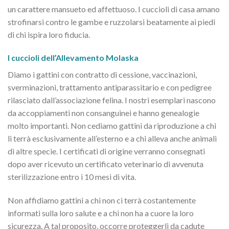
un carattere mansueto ed affettuoso. I cuccioli di casa amano
strofinarsi contro le gambe e ruzzolarsi beatamente ai piedi
di chi ispira loro fiducia.
I cuccioli dell’Allevamento Molaska
Diamo i gattini con contratto di cessione, vaccinazioni,
sverminazioni, trattamento antiparassitario e con pedigree
rilasciato dall’associazione felina. I nostri esemplari nascono
da accoppiamenti non consanguinei e hanno genealogie
molto importanti. Non cediamo gattini da riproduzione a chi
li terrà esclusivamente all’esterno e a chi alleva anche animali
di altre specie. I certificati di origine verranno consegnati
dopo aver ricevuto un certificato veterinario di avvenuta
sterilizzazione entro i 10 mesi di vita.
Non affidiamo gattini a chi non ci terrà costantemente
informati sulla loro salute e a chi non ha a cuore la loro
sicurezza. A tal proposito, occorre proteggerli da cadute