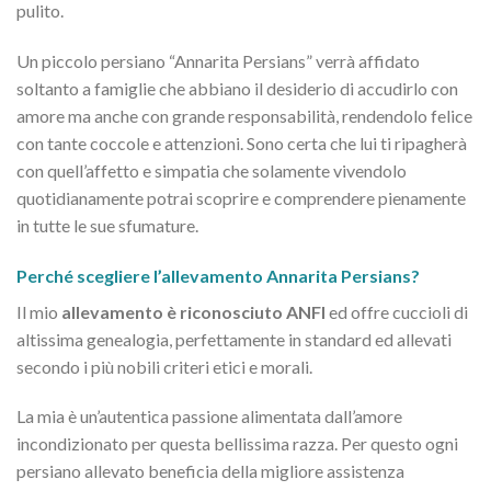
pulito.
Un piccolo persiano “Annarita Persians” verrà affidato
soltanto a famiglie che abbiano il desiderio di accudirlo con
amore ma anche con grande responsabilità, rendendolo felice
con tante coccole e attenzioni. Sono certa che lui ti ripagherà
con quell’affetto e simpatia che solamente vivendolo
quotidianamente potrai scoprire e comprendere pienamente
in tutte le sue sfumature.
Perché scegliere l’allevamento Annarita Persians?
Il mio
allevamento è riconosciuto ANFI
ed offre cuccioli di
altissima genealogia, perfettamente in standard ed allevati
secondo i più nobili criteri etici e morali.
La mia è un’autentica passione alimentata dall’amore
incondizionato per questa bellissima razza. Per questo ogni
persiano allevato beneficia della migliore assistenza