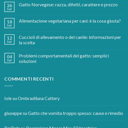
Gatto Norvegese: razza, difetti, carattere e prezzo
26
Set
Alimentazione vegetariana per cani: è la cosa giusta?
18
Set
Cuccioli di allevamento o del canile: informazioni per
12
Set
la scelta
Problemi comportamentali del gatto: semplici
04
Set
soluzioni
COMMENTI RECENTI
Iole
su
Ombradiluna Cattery
giuseppe
su
Gatto che vomita troppo spesso: cause e rimedio
PerPets
su
Recensione Moser Max 50 tosatrice