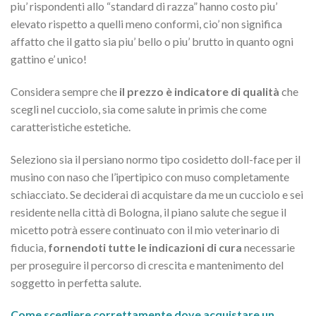
piu’ rispondenti allo “standard di razza” hanno costo piu’
elevato rispetto a quelli meno conformi, cio’ non significa
affatto che il gatto sia piu’ bello o piu’ brutto in quanto ogni
gattino e’ unico!
Considera sempre che
il prezzo è indicatore di qualità
che
scegli nel cucciolo, sia come salute in primis che come
caratteristiche estetiche.
Seleziono sia il persiano normo tipo cosidetto doll-face per il
musino con naso che l’ipertipico con muso completamente
schiacciato. Se deciderai di acquistare da me un cucciolo e sei
residente nella città di Bologna, il piano salute che segue il
micetto potrà essere continuato con il mio veterinario di
fiducia,
fornendoti tutte le indicazioni di cura
necessarie
per proseguire il percorso di crescita e mantenimento del
soggetto in perfetta salute.
Come scegliere correttamente dove acquistare un