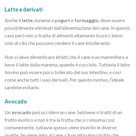
Latte e derivati
Anche il
latte
, insieme a
yogurt
e
formaggio,
deve essere
possibilmente eliminati dall’alimentazione del cane. In questo
caso però non si tratta di alimenti altamente tossici, bensì
solo di cibi che possono rendere il cane intollerante.
Non si deve dimenticare infatti che il cane è un mammifero e
beve il latte dalla mamma, quando è cucciolo. Tuttavia il latte
bovino può essere poco tollerato dal suo intestino, e così
come anche tutti i suoi derivati. Per questo motivo, l’ideale
sarebbe evitarlo.
Avocado
Un
avocado
può uccidere un cane. Sebbene si tratti di un
frutto esotico e non è tra la frutta che si consuma così
comunemente, tuttavia spesso viene inserito in diverse
ricette. Se viene dato al cane, c’è un altissimo rischio che