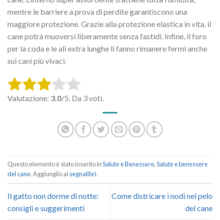
mentre le barriere a prova di perdite garantiscono una
maggiore protezione. Grazie alla protezione elastica in vita, il
cane potrà muoversi liberamente senza fastidi. Infine, il foro
per la coda e le ali extra lunghe li fanno rimanere fermi anche
sui cani più vivaci.
Rate this item:
Valutazione:
3.0
/5. Da 3 voti.
SUBMIT RATING
Questo elemento è stato inserito in
Salute e Benessere
,
Salute e benessere
del cane
. Aggiungilo ai
segnalibri
.
Il gatto non dorme di notte:
Come districare i nodi nel pelo
consigli e suggerimenti
del cane