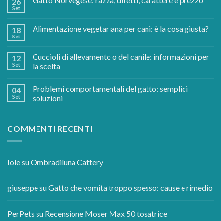
Gatto Norvegese: razza, difetti, carattere e prezzo
26
Set
Alimentazione vegetariana per cani: è la cosa giusta?
18
Set
Cuccioli di allevamento o del canile: informazioni per
12
Set
la scelta
Problemi comportamentali del gatto: semplici
04
Set
soluzioni
COMMENTI RECENTI
Iole
su
Ombradiluna Cattery
giuseppe
su
Gatto che vomita troppo spesso: cause e rimedio
PerPets
su
Recensione Moser Max 50 tosatrice