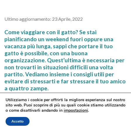
Ultimo aggiornamento: 23 Aprile, 2022
Come viaggiare con il gatto? Se stai
pianificando un weekend fuori oppure una
vacanza più lunga, sappi che portare il tuo
gatto è possibile, con una buona
organizzazione. Quest’ultima è necessaria per
non trovarti in situazioni difficili una volta
partito. Vediamo insieme i consigli utili per
evitare di stressarti e far stressare il tuo amico
a quattro zampe.
Come viaggiare con il gatto senza far diventare la vacanza
Utilizziamo i cookie per offrirti la migliore esperienza sul nostro
sito web. Puoi scoprire di più su quali cookie stiamo utilizzando
una fonte di stress e nervosismo per entrambi? Molte
o come disattivarli andando in
impostazioni
.
persone, quando pianificano qualche giorno fuori, pensano
innanzitutto al loro amico a quattro zampe. A volte, si
Accetto
preferisce lasciare il gatto in qualche pensione per animali