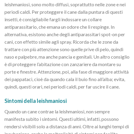
leishmaniosi, sono molto diffusi, soprattutto nelle zone e nei
periodi caldi. Per proteggere il cane dalla puntura di questi
insetti, è consigliabile fargli indossare un collare
antiparassitario, che emana un odore che li respinge. In
alternativa, esistono anche degli antiparassitari spot-on per
cani, con effetto simile agli spray. Ricorda che le zone da
trattare con più attenzione sono quelle prive di pelo, quindi
naso e palpebre, ma anche pancia e genitali. Un altro consiglio
è di proteggere l’abitazione con zanzariere da montare su
porte e finestre. Attenzione, poi, alla fase di maggiore attività
dei pappataci, cioè da quando cala il buio fino all’alba; evita,
quindi, questi orari, nei periodi caldi, per far uscire il cane.
Sintomi della leishmaniosi
Quando un cane contrae la leishmaniosi, non sempre
manifesta subito i sintomi. Questi ultimi, infatti, possono
rendersi visibili solo a distanza di anni. Oltre ai lunghi tempi di
incubazione, anche la molteplicità di sintomi non facilita