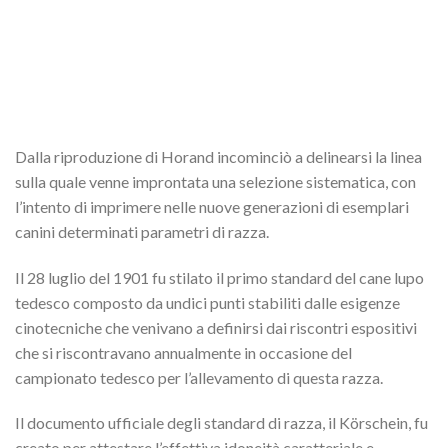
Dalla riproduzione di Horand incominciò a delinearsi la linea
sulla quale venne improntata una selezione sistematica, con
l’intento di imprimere nelle nuove generazioni di esemplari
canini determinati parametri di razza.
Il 28 luglio del 1901 fu stilato il primo standard del cane lupo
tedesco composto da undici punti stabiliti dalle esigenze
cinotecniche che venivano a definirsi dai riscontri espositivi
che si riscontravano annualmente in occasione del
campionato tedesco per l’allevamento di questa razza.
Il documento ufficiale degli standard di razza, il Körschein, fu
creato per attestare l’effettiva idoneità caratteriale e