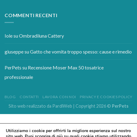
Problemi comportamentali del gatto: semplici
04
Set
soluzioni
COMMENTI RECENTI
Iole
su
Ombradiluna Cattery
giuseppe
su
Gatto che vomita troppo spesso: cause e rimedio
PerPets
su
Recensione Moser Max 50 tosatrice
professionale
BLOG
CONTATTI
LAVORA CON NOI
PRIVACY E COOKIES POLICY
Sito web realizzato da
PardiWeb
| Copyright 2026 ©
PerPets
Utilizziamo i cookie per offrirti la migliore esperienza sul nostro
sito web. Puoi scoprire di più su quali cookie stiamo utilizzando