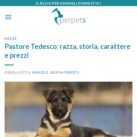
IL BLOG PER ANIMALI DOMESTICI
Skip
to
content
RAZZE
Pastore Tedesco: razza, storia, carattere
e prezzi
PUBBLICATO IL
MARZO 2, 2019
DA
PERPETS