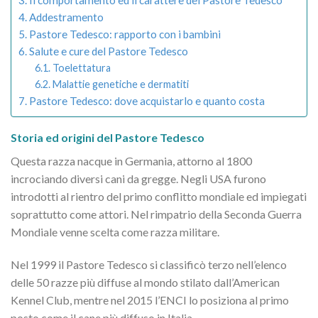
Il comportamento ed il carattere del Pastore Tedesco
Addestramento
Pastore Tedesco: rapporto con i bambini
Salute e cure del Pastore Tedesco
Toelettatura
Malattie genetiche e dermatiti
Pastore Tedesco: dove acquistarlo e quanto costa
Storia ed origini del Pastore Tedesco
Questa razza nacque in Germania, attorno al 1800
incrociando diversi cani da gregge. Negli USA furono
introdotti al rientro del primo conflitto mondiale ed impiegati
soprattutto come attori. Nel rimpatrio della Seconda Guerra
Mondiale venne scelta come razza militare.
Nel 1999 il Pastore Tedesco si classificò terzo nell’elenco
delle 50 razze più diffuse al mondo stilato dall’American
Kennel Club, mentre nel 2015 l’ENCI lo posiziona al primo
posto come il cane più diffuso in Italia.