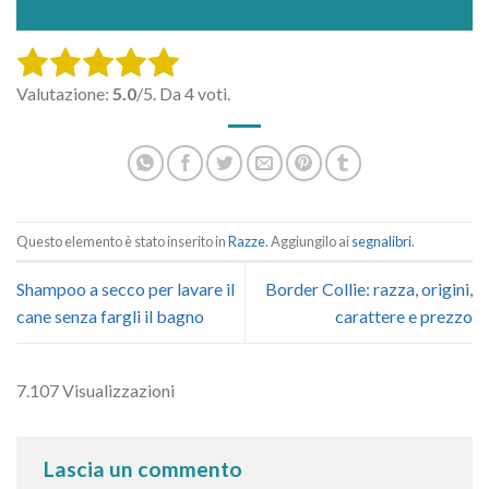
Rate this item:
Valutazione:
5.0
/5. Da 4 voti.
SUBMIT RATING
Questo elemento è stato inserito in
Razze
. Aggiungilo ai
segnalibri
.
Shampoo a secco per lavare il
Border Collie: razza, origini,
cane senza fargli il bagno
carattere e prezzo
7.107 Visualizzazioni
Lascia un commento